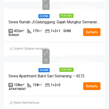
Rp.
150.000.000/nego
FEATURED
DISEWA
Sewa Rumah Jl.Galunggung. Gajah Mungkur Semarang – 11090
432
m²
175
1+2+1
SHM
m²
Details
RUMAH
Sulamit Celliana Handayani
Rp.
285.000.000/Nego
FEATURED
DISEWA
Sewa Apartment Bukit Sari Semarang – 4572
138
m²
138
1+2+0
m²
Details
APARTMENT
Maria Warimantouw