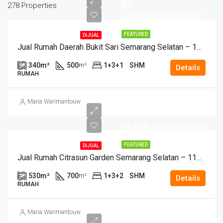
Rp.
278 Properties
4.100.000.000/nego
FEATURED
DIJUAL
Jual Rumah Daerah Bukit Sari Semarang Selatan – 11547
340
m²
500
1+3+1
SHM
m²
Details
RUMAH
Maria Warimantouw
Rp.
10.000.000.000/nego
FEATURED
DIJUAL
Jual Rumah Citrasun Garden Semarang Selatan – 11254
530
m²
700
1+3+2
SHM
m²
Details
RUMAH
Maria Warimantouw