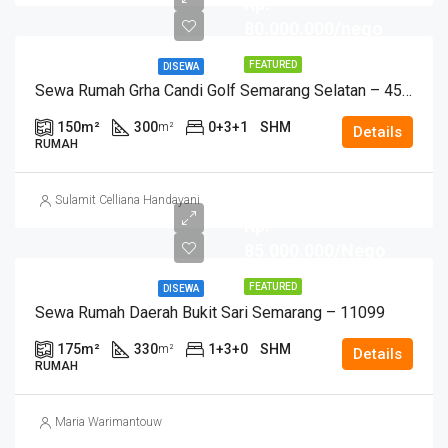
Rp.
80.000.000/nego
FEATURED
DISEWA
Sewa Rumah Grha Candi Golf Semarang Selatan – 4588
150
m²
300
0+3+1
SHM
m²
Details
RUMAH
Sulamit Celliana Handayani
Rp.
85.000.000/Nego
FEATURED
DISEWA
Sewa Rumah Daerah Bukit Sari Semarang – 11099
175
m²
330
1+3+0
SHM
m²
Details
RUMAH
Maria Warimantouw