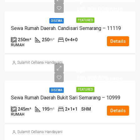
Rp.
105.000.000/nego
FEATURED
DISEWA
Sewa Rumah Daerah. Candisari Semarang – 11119
250
m²
250
0+4+0
m²
Details
RUMAH
Sulamit Celliana Handayani
Rp.
100.000.000/nego
FEATURED
DISEWA
Sewa Rumah Daerah Bukit Sari Semarang – 10999
245
m²
195
2+1+1
SHM
m²
Details
RUMAH
Sulamit Celliana Handayani