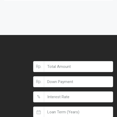
Rp.
Rp.
%