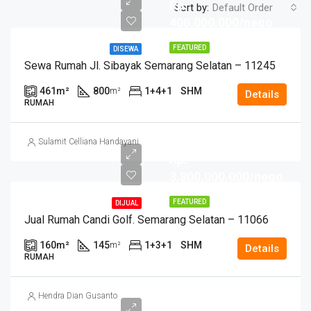
Rp.
Sort by:
Default Order
400.000.000/nego
FEATURED
DISEWA
Sewa Rumah Jl. Sibayak Semarang Selatan – 11245
461
m²
800
1+4+1
SHM
m²
Details
RUMAH
Sulamit Celliana Handayani
Rp.
3.800.000.000/nego
FEATURED
DIJUAL
Jual Rumah Candi Golf. Semarang Selatan – 11066
160
m²
145
1+3+1
SHM
m²
Details
RUMAH
Hendra Dian Gusanto