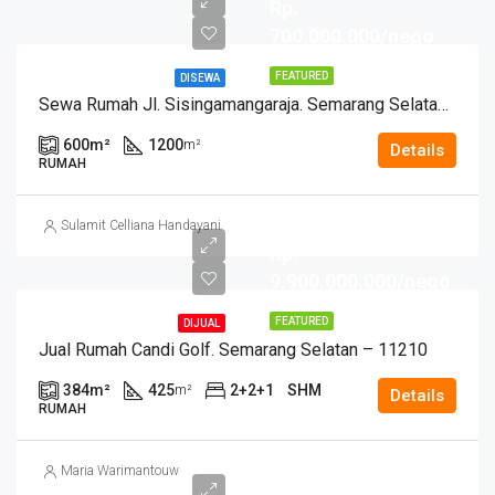
Rp.
700.000.000/nego
FEATURED
DISEWA
Sewa Rumah Jl. Sisingamangaraja. Semarang Selatan – 11240
600
m²
1200
m²
Details
RUMAH
Sulamit Celliana Handayani
Rp.
9.900.000.000/nego
FEATURED
DIJUAL
Jual Rumah Candi Golf. Semarang Selatan – 11210
384
m²
425
2+2+1
SHM
m²
Details
RUMAH
Maria Warimantouw