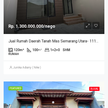
Rp. 1.300.000.000/nego
Jual Rumah Daerah Tanah Mas Semarang Utara- 11147
120
m²
100
1+2+0
SHM
m²
RUMAH
Junika Adiany ( Nike )
FEATURED
DIJUAL