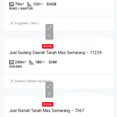
75
m²
150
SHGB
m²
RUKO / KANTOR
Anggraeni ( Reni )
Rp.
1.500.000.000/nego
DIJUAL
Jual Gudang Daerah Tanah Mas Semarang – 11239
240
m²
180
SHM
m²
GUDANG
Sulamit Celliana Handayani
Rp.
1.000.000.000/nego
DIJUAL
Jual Rumah Tanah Mas Semarang – 7367