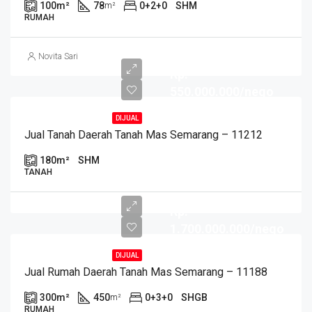
100
m²
78
0+2+0
SHM
m²
RUMAH
Novita Sari
Rp.
550.000.000/nego
DIJUAL
Jual Tanah Daerah Tanah Mas Semarang – 11212
180
m²
SHM
TANAH
Rp.
1.700.000.000/nego
DIJUAL
Jual Rumah Daerah Tanah Mas Semarang – 11188
300
m²
450
0+3+0
SHGB
m²
RUMAH