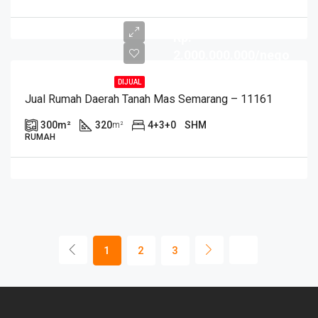
Rp.
2.000.000.000/nego
DIJUAL
Jual Rumah Daerah Tanah Mas Semarang – 11161
300
m²
320
4+3+0
SHM
m²
RUMAH
1
2
3