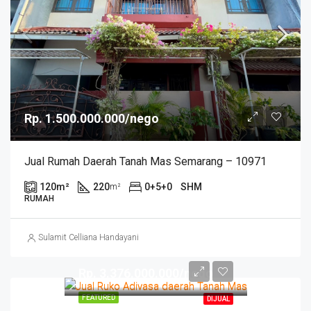
Rp. 1.500.000.000/nego
Jual Rumah Daerah Tanah Mas Semarang – 10971
120
m²
220
0+5+0
SHM
m²
RUMAH
Sulamit Celliana Handayani
Rp. 3.376.000.000/nego
FEATURED
DIJUAL