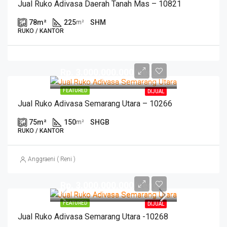
Jual Ruko Adivasa Daerah Tanah Mas – 10821
78
m²
225
SHM
m²
RUKO / KANTOR
Rp. 3.000.000.000/nego
FEATURED
DIJUAL
Jual Ruko Adivasa Semarang Utara – 10266
75
m²
150
SHGB
m²
RUKO / KANTOR
Anggraeni ( Reni )
Rp. 3.000.000.000/nego
FEATURED
DIJUAL
Jual Ruko Adivasa Semarang Utara -10268