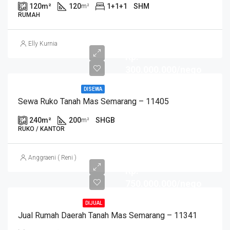
120
m²
120
1+1+1
SHM
m²
RUMAH
Elly Kurnia
Rp.
300.000.000/nego
DISEWA
Sewa Ruko Tanah Mas Semarang – 11405
240
m²
200
SHGB
m²
RUKO / KANTOR
Anggraeni ( Reni )
Rp.
750.000.000/nego
DIJUAL
Jual Rumah Daerah Tanah Mas Semarang – 11341