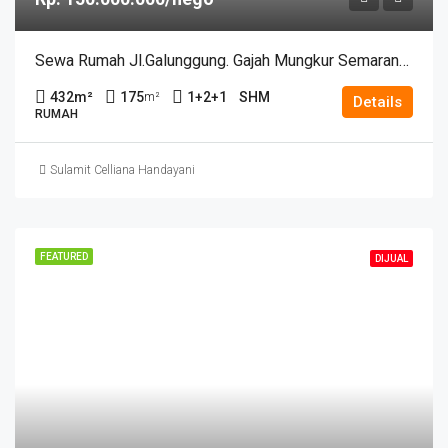
Sewa Rumah Jl.Galunggung. Gajah Mungkur Semarang – 11090
432
m²
175
1+2+1
SHM
m²
Details
RUMAH
Sulamit Celliana Handayani
FEATURED
DIJUAL