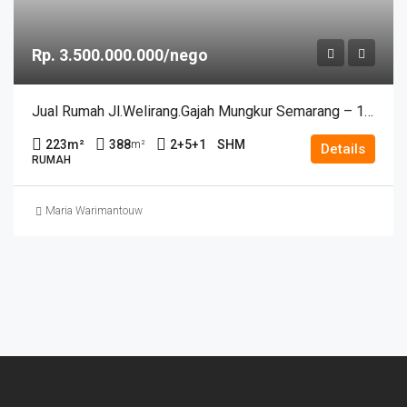
Rp. 3.500.000.000/nego
Jual Rumah Jl.Welirang.Gajah Mungkur Semarang – 10962
223
m²
388
2+5+1
SHM
m²
Details
RUMAH
Maria Warimantouw