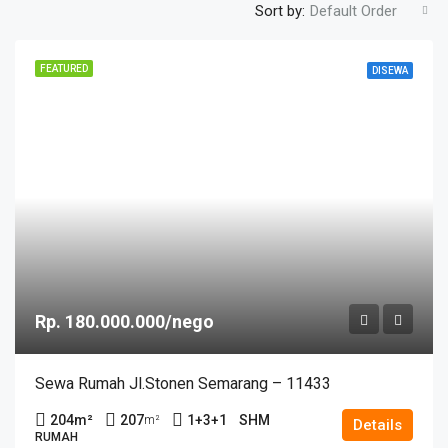
Sort by:
Default Order
FEATURED
DISEWA
Rp. 180.000.000/nego
Sewa Rumah Jl.Stonen Semarang – 11433
204
m²
207
1+3+1
SHM
m²
Details
RUMAH