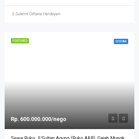
Sulamit Celliana Handayani
FEATURED
DISEWA
Rp. 600.000.000/nego
Sewa Ruko Jl.Sultan Agung (Ruko A&B). Gajah Mungkur Semarang – 11328