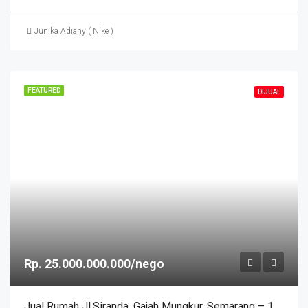
Junika Adiany ( Nike )
FEATURED
DIJUAL
Rp. 25.000.000.000/nego
Jual Rumah Jl.Siranda. Gajah Mungkur. Semarang – 11278