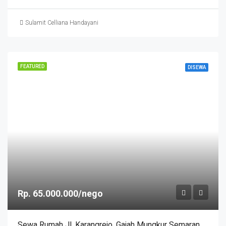
Sulamit Celliana Handayani
FEATURED
DISEWA
Rp. 65.000.000/nego
Sewa Rumah Jl. Karangrejo. Gajah Mungkur Semarang – 11297