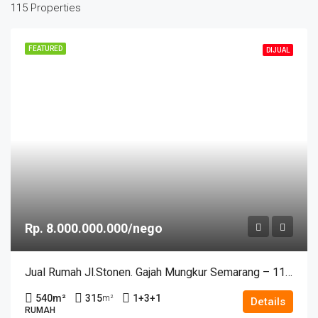
115 Properties
FEATURED
DIJUAL
Rp. 8.000.000.000/nego
Jual Rumah Jl.Stonen. Gajah Mungkur Semarang – 11435
540
m²
315
1+3+1
m²
Details
RUMAH