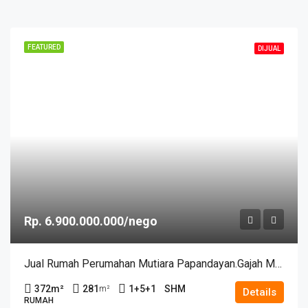
FEATURED
DIJUAL
Rp. 6.900.000.000/nego
Jual Rumah Perumahan Mutiara Papandayan.Gajah Mungkur Semarang – 11272
372
m²
281
1+5+1
SHM
m²
Details
RUMAH