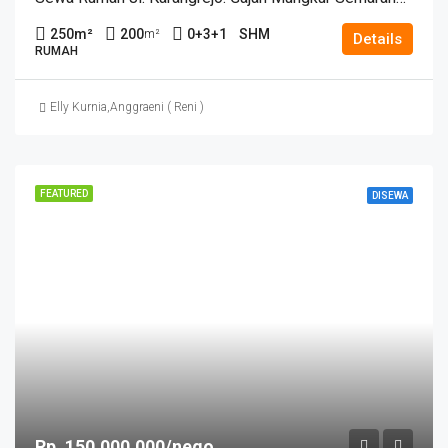
250
m²
200
0+3+1
SHM
m²
Details
RUMAH
Elly Kurnia
,
Anggraeni ( Reni )
FEATURED
DISEWA
Rp. 150.000.000/nego