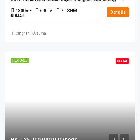
1300
m²
600
7
SHM
m²
Details
RUMAH
Cingriani Kusuma
FEATURED
DIJUAL
Rp. 125.000.000.000/nego