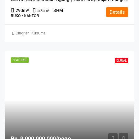
290
m²
575
SHM
m²
Details
RUKO / KANTOR
Cingriani Kusuma
FEATURED
DIJUAL
Rp. 9.000.000.000/nego