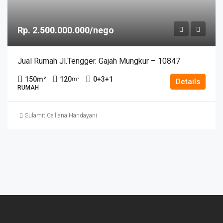
Rp. 2.500.000.000/nego
Jual Rumah Jl.Tengger. Gajah Mungkur – 10847
150
m²
120
0+3+1
m²
Details
RUMAH
Sulamit Celliana Handayani