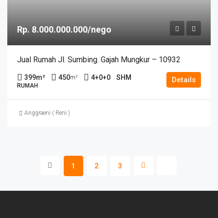
Rp. 8.000.000.000/nego
Jual Rumah Jl. Sumbing. Gajah Mungkur – 10932
399
m²
450
4+0+0
SHM
m²
Details
RUMAH
Anggraeni ( Reni )
1
2
3