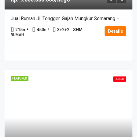
Jual Rumah Jl. Tengger. Gajah Mungkur Semarang – 11381
215
m²
450
3+2+2
SHM
m²
Details
RUMAH
FEATURED
DIJUAL