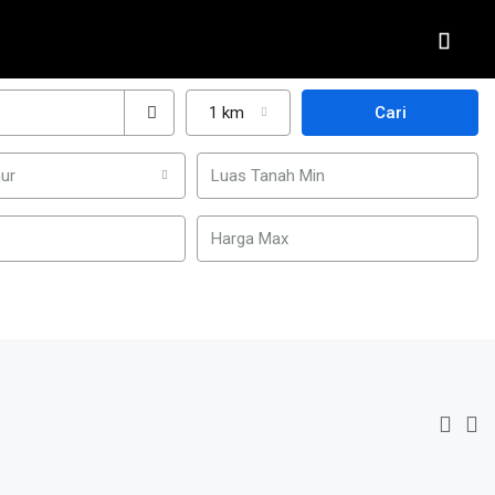
1 km
Cari
ur