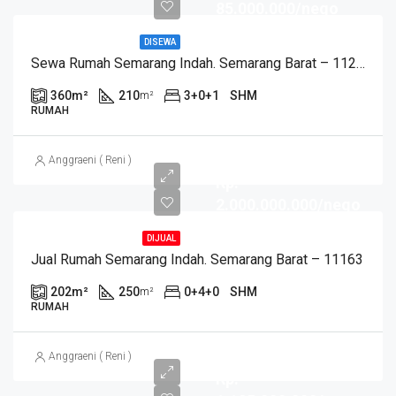
85.000.000/nego
DISEWA
Sewa Rumah Semarang Indah. Semarang Barat – 11288
360
m²
210
3+0+1
SHM
m²
RUMAH
Anggraeni ( Reni )
Rp.
2.000.000.000/nego
DIJUAL
Jual Rumah Semarang Indah. Semarang Barat – 11163
202
m²
250
0+4+0
SHM
m²
RUMAH
Anggraeni ( Reni )
Rp.