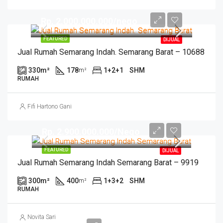
Rp. 2.000.000.000/nego
FEATURED
DIJUAL
Jual Rumah Semarang Indah. Semarang Barat – 10688
330
m²
178
1+2+1
SHM
m²
RUMAH
Fifi Hartono Gani
Rp. 2.900.000.000/Nego
FEATURED
DIJUAL
Jual Rumah Semarang Indah Semarang Barat – 9919
300
m²
400
1+3+2
SHM
m²
RUMAH
Novita Sari