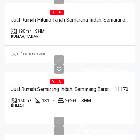
810.000.000/nego
DIJUAL
Jual Rumah Hitung Tanah Semarang Indah. Semarang Barat – 11195
180
m²
SHM
RUMAH, TANAH
Fifi Hartono Gani
Rp.
1.000.000.000/nego
DIJUAL
Jual Rumah Semarang Indah. Semarang Barat – 11170
150
m²
131
2+2+0
SHM
m²
RUMAH
Rp.
3.500.000.000/nego