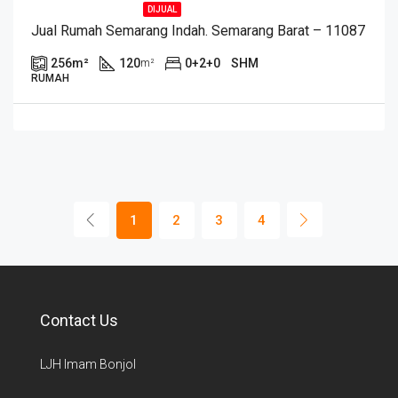
DIJUAL
Jual Rumah Semarang Indah. Semarang Barat – 11087
256
m²
120
0+2+0
SHM
m²
RUMAH
1
2
3
4
Contact Us
LJH Imam Bonjol