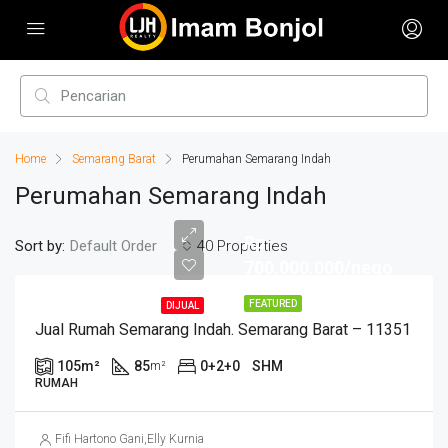
Home
Semarang Barat
Perumahan Semarang Indah
Perumahan Semarang Indah
Rp.
Sort by:
40 Properties
Default Order
700.000.000/nego
FEATURED
DIJUAL
Jual Rumah Semarang Indah. Semarang Barat – 11351
105
m²
85
0+2+0
SHM
m²
RUMAH
Fifi Hartono Gani
,
Elly Kurnia