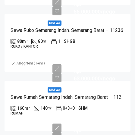
Rp.
55.000.000/nego
DISEWA
Sewa Ruko Semarang Indah. Semarang Barat – 11236
80
m²
80
1
SHGB
m²
RUKO / KANTOR
Anggraeni ( Reni )
Rp.
63.000.000/nego
DISEWA
Sewa Rumah Semarang Indah. Semarang Barat – 11233
160
m²
140
0+3+0
SHM
m²
RUMAH
Rp.