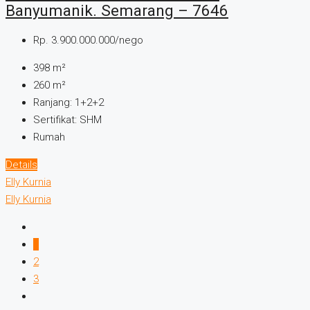
Banyumanik. Semarang – 7646
Rp. 3.900.000.000/nego
398
m²
260
m²
Ranjang:
1+2+2
Sertifikat:
SHM
Rumah
Details
Elly Kurnia
Elly Kurnia
1
2
3