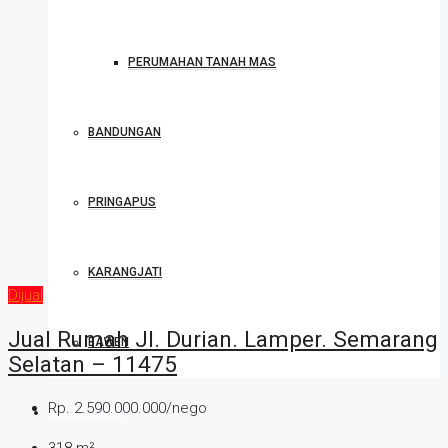
PERUMAHAN TANAH MAS
BANDUNGAN
PRINGAPUS
KARANGJATI
Dijual
Jual Rumah Jl. Durian. Lamper. Semarang
BAWEN
Selatan – 11475
Rp. 2.590.000.000/nego
JUAL / SEWA
318
m²