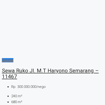
Disewa
Sewa Ruko Jl. M.T Haryono Semarang –
11467
Rp. 300.000.000/nego
240
m²
680
m²