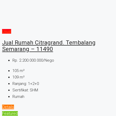
Dijual
Jual Rumah Citragrand. Tembalang
Semarang – 11490
Rp. 2.200.000.000/Nego
105
m²
109
m²
Ranjang:
1+2+0
Sertifikat:
SHM
Rumah
Details
Featured