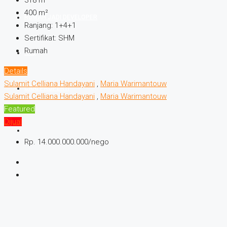
400
m²
RUMAH JADI DEVELOPER
Ranjang:
1+4+1
Sertifikat:
SHM
Rumah
FAQ
Details
Sulamit Celliana Handayani
,
Maria Warimantouw
CARI PROPERTI
Sulamit Celliana Handayani
,
Maria Warimantouw
Featured
Dijual
Rp. 14.000.000.000/nego