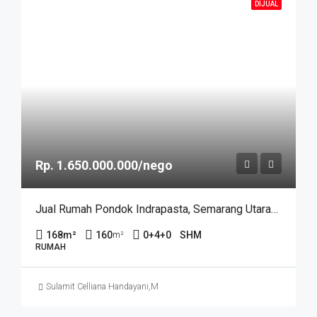
DIJUAL
Rp. 1.650.000.000/nego
Jual Rumah Pondok Indrapasta, Semarang Utara-11584
168
m²
160
0+4+0
SHM
m²
RUMAH
Sulamit Celliana Handayani
,
Maria Warimantouw