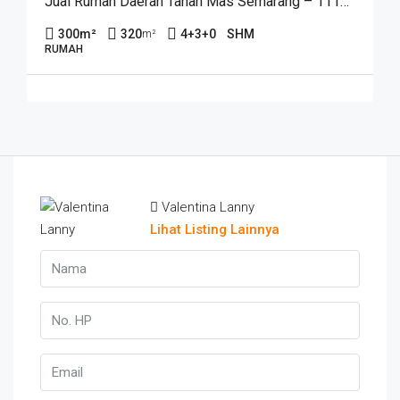
Jual Rumah Daerah Tanah Mas Semarang – 11161
300
m²
320
4+3+0
SHM
m²
RUMAH
Valentina Lanny
Lihat Listing Lainnya