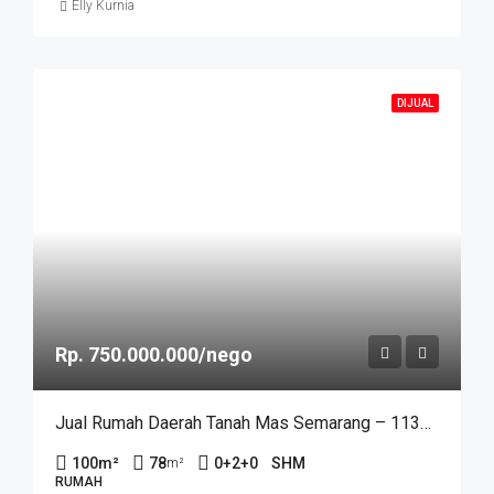
Elly Kurnia
DIJUAL
Rp. 750.000.000/nego
Jual Rumah Daerah Tanah Mas Semarang – 11341
100
m²
78
0+2+0
SHM
m²
RUMAH