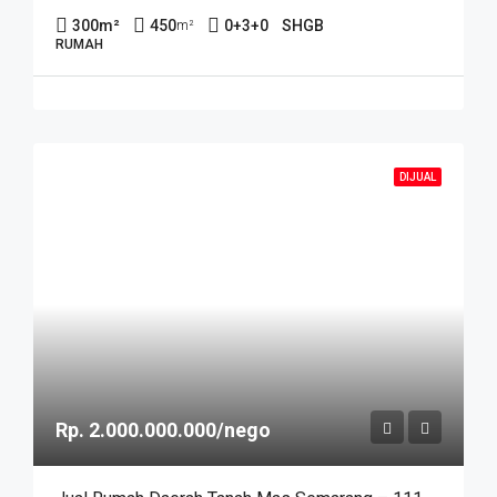
300
m²
450
0+3+0
SHGB
m²
RUMAH
DIJUAL
Rp. 2.000.000.000/nego