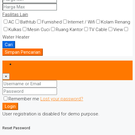
Fasilitas Lain
AC
Bathtub
Furnished
Internet / Wifi
Kolam Renang
Kulkas
Mesin Cuci
Ruang Kantor
TV Cable
View
Water Heater
Cari
Simpan Pencarian
Login
×
Remember me
Lost your password?
Login
User registration is disabled for demo purpose.
Reset Password