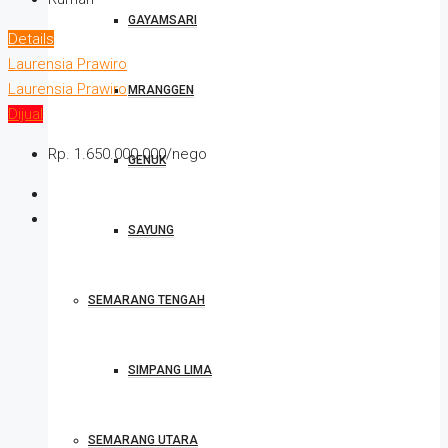
GAYAMSARI
Details
Laurensia Prawiro
Laurensia Prawiro
MRANGGEN
Dijual
Rp. 1.650.000.000/nego
GENUK
SAYUNG
SEMARANG TENGAH
SIMPANG LIMA
SEMARANG UTARA