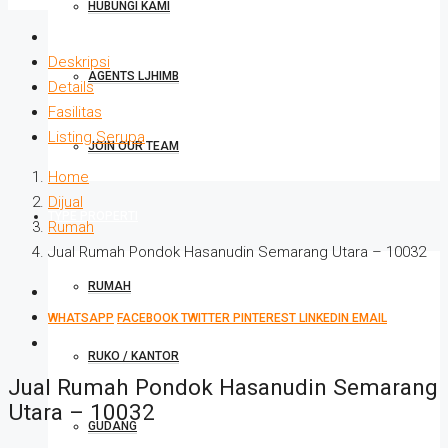
HUBUNGI KAMI
Deskripsi
AGENTS LJHIMB
Details
Fasilitas
Listing Serupa
JOIN OUR TEAM
Home
Dijual
TYPE PROPERTI
Rumah
Jual Rumah Pondok Hasanudin Semarang Utara – 10032
RUMAH
WHATSAPP
FACEBOOK
TWITTER
PINTEREST
LINKEDIN
EMAIL
RUKO / KANTOR
Jual Rumah Pondok Hasanudin Semarang
Utara – 10032
GUDANG