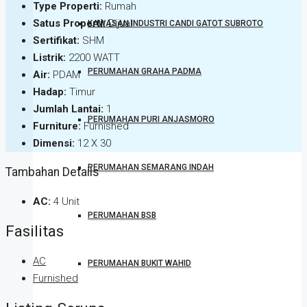
Type Properti:
Rumah
Satus Properti:
Dijual
KAWASAN INDUSTRI CANDI GATOT SUBROTO
Sertifikat:
SHM
Listrik:
2200 WATT
PERUMAHAN GRAHA PADMA
Air:
PDAM
Hadap:
Timur
Jumlah Lantai:
1
PERUMAHAN PURI ANJASMORO
Furniture:
Furnished
Dimensi:
12 X 30
PERUMAHAN SEMARANG INDAH
Tambahan Details
AC:
4 Unit
PERUMAHAN BSB
Fasilitas
AC
PERUMAHAN BUKIT WAHID
Furnished