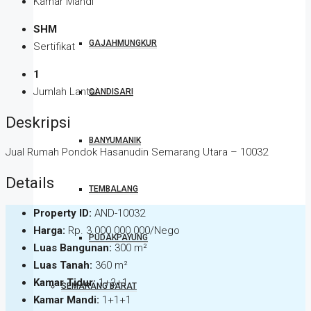
Kamar Mandi
SHM
GAJAHMUNGKUR
Sertifikat
1
Jumlah Lantai
CANDISARI
Deskripsi
BANYUMANIK
Jual Rumah Pondok Hasanudin Semarang Utara – 10032
Details
TEMBALANG
Property ID:
AND-10032
Harga:
Rp. 3.000.000.000/Nego
PUDAKPAYUNG
Luas Bangunan:
300 m²
Luas Tanah:
360 m²
Kamar Tidur:
1+3+1
SEMARANG BARAT
Kamar Mandi:
1+1+1