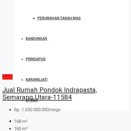
PERUMAHAN TANAH MAS
BANDUNGAN
PRINGAPUS
Dijual
KARANGJATI
Jual Rumah Pondok Indrapasta,
Semarang Utara-11584
BAWEN
Rp. 1.650.000.000/nego
JUAL / SEWA
168
m²
160
m²