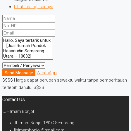
Lihat Listing Lainnya
Send Message
WhatsApp
$$$$ Harga dapat berubah sewaktu waktu tanpa pemberitauan
terlebih dahulu. $$$$
Contact Us
LJH Imam Bonjol
Jl. Imam Bonjol 180 G Semarang
ljhimambonjol@gmail.com