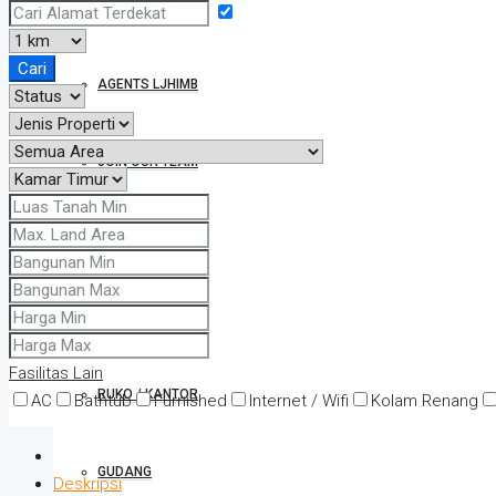
HUBUNGI KAMI
Cari
AGENTS LJHIMB
JOIN OUR TEAM
TYPE PROPERTI
RUMAH
Fasilitas Lain
RUKO / KANTOR
AC
Bathtub
Furnished
Internet / Wifi
Kolam Renang
GUDANG
Deskripsi