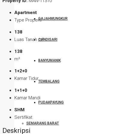
Property ID:
MAW-11310
Apartment
GAJAHMUNGKUR
Type Properti
138
Luas Tanah m²
CANDISARI
138
m²
BANYUMANIK
1+2+0
Kamar Tidur
TEMBALANG
1+1+0
Kamar Mandi
PUDAKPAYUNG
SHM
Sertifikat
SEMARANG BARAT
Deskripsi