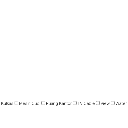
Kulkas
Mesin Cuci
Ruang Kantor
TV Cable
View
Water