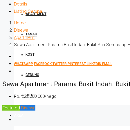
Details
Listing Serupa
APARTMENT
Home
Disewa
TANAH
Apartment
Sewa Apartment Parama Bukit Indah. Bukit Sari Semarang 
KOST
WHATSAPP
FACEBOOK
TWITTER
PINTEREST
LINKEDIN
EMAIL
GEDUNG
Sewa Apartment Parama Bukit Indah. Buki
HOTEL
Rp. 222.200.000/nego
Featured
Disewa
AREA