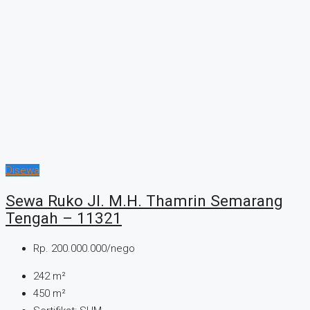
Disewa
Sewa Ruko Jl. M.H. Thamrin Semarang
Tengah – 11321
Rp. 200.000.000/nego
242
m²
450
m²