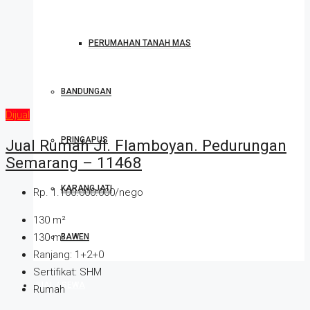
PERUMAHAN TANAH MAS
BANDUNGAN
Dijual
PRINGAPUS
Jual Rumah Jl. Flamboyan. Pedurungan
Semarang – 11468
KARANGJATI
Rp. 1.100.000.000/nego
130
m²
130
m²
BAWEN
Ranjang:
1+2+0
Sertifikat:
SHM
JUAL / SEWA
Rumah