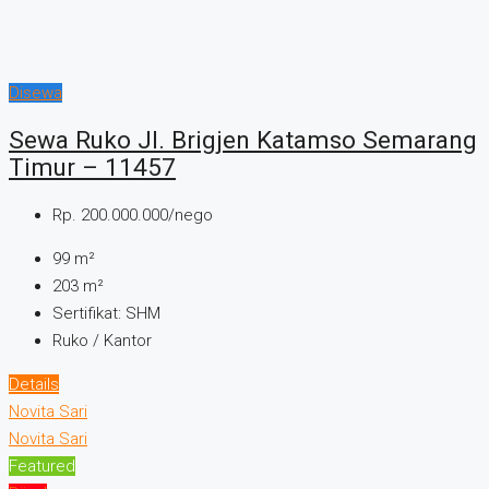
Disewa
Sewa Ruko Jl. Brigjen Katamso Semarang
Timur – 11457
Rp. 200.000.000/nego
99
m²
203
m²
Sertifikat:
SHM
Ruko / Kantor
Details
Novita Sari
Novita Sari
Featured